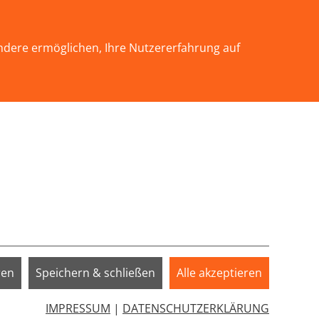
KONTAKT
ndere ermöglichen, Ihre Nutzererfahrung auf
INFOTHEK
SERVICE
SPENDEN
EN"
Submenu for "WIR ÜBER UNS"
Submenu for "SERVICE"
oxNRW"
ren
Speichern & schließen
Alle akzeptieren
how larger version
IMPRESSUM
|
DATENSCHUTZERKLÄRUNG