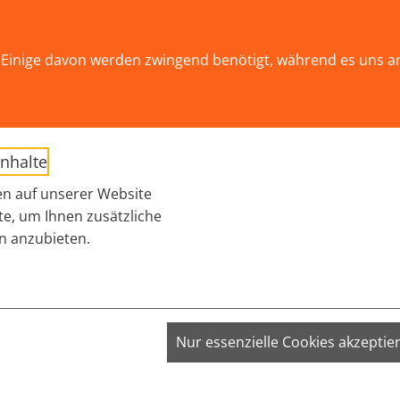
ät!
Einige davon werden zwingend benötigt, während es uns a
AKTUELLES
THEMEN
WIR ÜBER UNS
Submenu for "THEM
Inhalte
n auf unserer Website
te, um Ihnen zusätzliche
n anzubieten.
startet Projekt "Nal
VISITOR_INFO1_LIVE;
Nur essenzielle Cookies akzeptie
VISITOR_PRIVACY_METADATA;
S
zehnten in der Gesundheits- und Drogenpolitik mit
YSC
videnzbasierte Prävention, niedrigschwellige