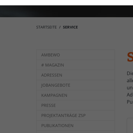
Typo3
Anbieter
Laufzeit
1 Jahr
You are here:
Laufzeit
STARTSEITE
SERVICE
Dieses Cookie wird
verwendet, um
Ihre Cookie-
Zweck
Einstellungen für
AMBEWO
diese Website zu
Zweck
# MAGAZIN
speichern.
Di
ADRESSEN
al
JOBANGEBOTE
un
Ad
KAMPAGNEN
Pu
PRESSE
PROJEKTANTRÄGE ZSP
PUBLIKATIONEN