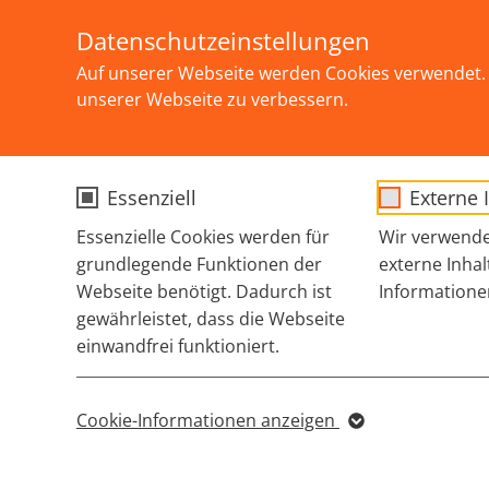
Skip to main content
Selbstbestimmung, Akzeptanz und Solidarit
Datenschutzeinstellungen
Auf unserer Webseite werden Cookies verwendet. 
unserer Webseite zu verbessern.
Essenziell
Externe 
Essenzielle Cookies werden für
Wir verwende
grundlegende Funktionen der
externe Inhal
Webseite benötigt. Dadurch ist
Informatione
gewährleistet, dass die Webseite
einwandfrei funktioniert.
Name
cookie_optin
Cookie-Informationen anzeigen
Name
Sgalinski Cookie
Anbieter
Opt-In/Consent für