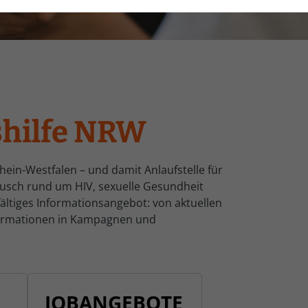
shilfe NRW
hein-Westfalen – und damit Anlaufstelle für
tausch rund um HIV, sexuelle Gesundheit
ältiges Informationsangebot: von aktuellen
formationen in Kampagnen und
JOBANGEBOTE