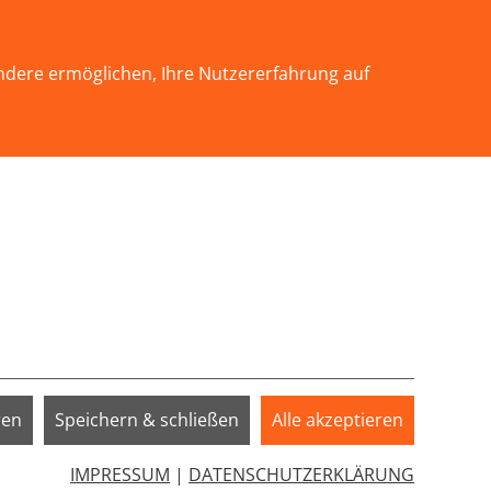
KONTAKT
ndere ermöglichen, Ihre Nutzererfahrung auf
(current)
INFOTHEK
SERVICE
SPENDEN
EN"
Submenu for "WIR ÜBER UNS"
Submenu for "SERVICE"
ren
Speichern & schließen
Alle akzeptieren
IMPRESSUM
|
DATENSCHUTZERKLÄRUNG