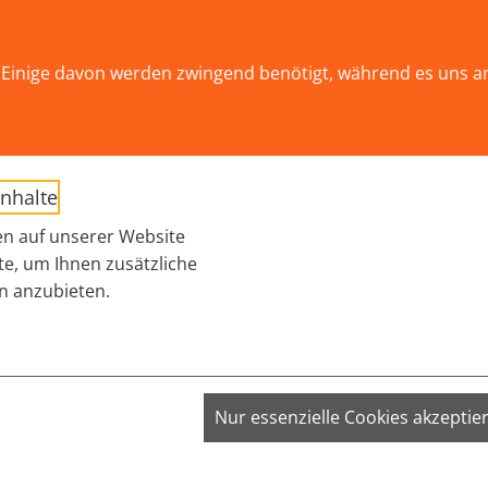
ät!
Einige davon werden zwingend benötigt, während es uns a
AKTUELLES
THEMEN
WIR ÜBER UNS
Submenu for "THEM
Inhalte
n auf unserer Website
te, um Ihnen zusätzliche
n anzubieten.
VISITOR_INFO1_LIVE;
Nur essenzielle Cookies akzeptie
VISITOR_PRIVACY_METADATA;
YSC