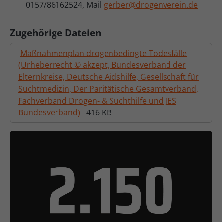
0157/86162524, Mail
gerber@drogenverein.de
Zugehörige Dateien
Maßnahmenplan drogenbedingte Todesfälle
(Urheberrecht © akzept, Bundesverband der
Elternkreise, Deutsche Aidshilfe, Gesellschaft für
Suchtmedizin, Der Paritätische Gesamtverband,
Fachverband Drogen- & Suchthilfe und JES
Bundesverband)
416 KB
Show larger version