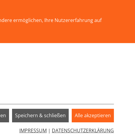
KONTAKT
ndere ermöglichen, Ihre Nutzererfahrung auf
INFOTHEK
SERVICE
SPENDEN
EN"
Submenu for "WIR ÜBER UNS"
Submenu for "SERVICE"
ueeren
ren
Speichern & schließen
Alle akzeptieren
IMPRESSUM
|
DATENSCHUTZERKLÄRUNG