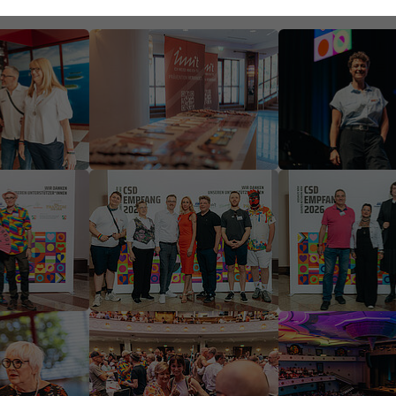
YouTube
rsion
Show larger version
Show larger versi
höchstens 6 Monate /Ablauf:
nach spätestens sechs
Monaten
Diese drei Cookies werden
verwendet, um eine
rsion
Show larger version
Show larger versi
Verbindung zu YouTube
herzustellen und Videos
abzuspielen.
rsion
Show larger version
Show larger versi