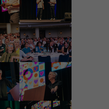
on
Show larger version
on
Show larger version
on
Show larger version