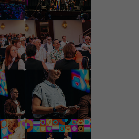
on
Show larger version
on
Show larger version
on
Show larger version