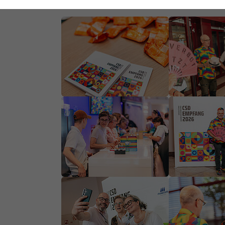
Typo3
Anbieter
Show larger version
Show larger ve
Laufzeit
1 Jahr
Laufzeit
Dieses Cookie wird
verwendet, um
Ihre Cookie-
Zweck
Einstellungen für
Show larger version
Show larger ve
diese Website zu
Zweck
speichern.
Show larger version
Show larger ve