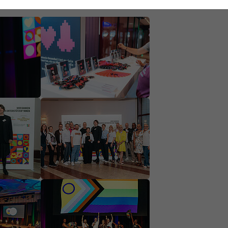
on
Show larger version
on
Show larger version
on
Show larger version