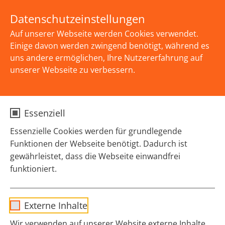
Skip to main content
KONTAKT
Datenschutzeinstellungen
Auf unserer Webseite werden Cookies verwendet.
Einige davon werden zwingend benötigt, während es
uns andere ermöglichen, Ihre Nutzererfahrung auf
unserer Webseite zu verbessern.
You are here:
STARTSEITE
SERVICE
PRESSE
DETAIL
Essenziell
"Wer sich in der Aidshilfe
Essenzielle Cookies werden für grundlegende
engagiert, ist ein
Funktionen der Webseite benötigt. Dadurch ist
Menschenfreund!"
gewährleistet, dass die Webseite einwandfrei
funktioniert.
03.04.2025
|
Presseinformation
Name
cookie_optin
Gesundheitsminister Laumann gratuliert der
Externe Inhalte
Aidshilfe NRW zum 40.
Sgalinski Cookie Opt-In/Consent für
Wir verwenden auf unserer Website externe Inhalte,
Anbieter