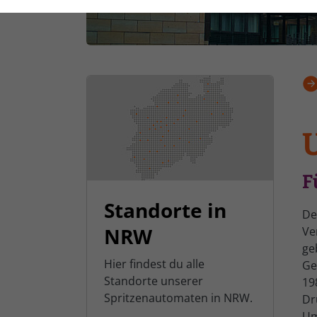
Typo3
Anbieter
Laufzeit
1 Jahr
Laufzeit
Dieses Cookie wird
verwendet, um
Ihre Cookie-
Zweck
Einstellungen für
diese Website zu
Zweck
speichern.
F
Standorte in
De
NRW
Ve
ge
Hier findest du alle
Ge
Standorte unserer
19
Spritzenautomaten in NRW.
Dr
Um