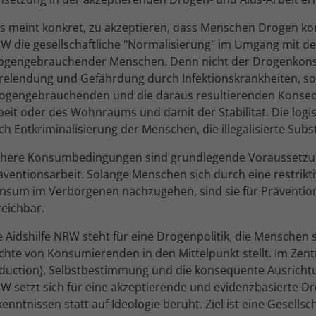
s meint konkret, zu akzeptieren, dass Menschen Drogen kon
W die gesellschaftliche "Normalisierung" im Umgang mit d
ogengebrauchender Menschen. Denn nicht der Drogenkonsum 
relendung und Gefährdung durch Infektionskrankheiten, so
ogengebrauchenden und die daraus resultierenden Konsequ
beit oder des Wohnraums und damit der Stabilität. Die log
ch Entkriminalisierung der Menschen, die illegalisierte Su
chere Konsumbedingungen sind grundlegende Voraussetzun
äventionsarbeit. Solange Menschen sich durch eine restrikt
nsum im Verborgenen nachzugehen, sind sie für Prävent
reichbar.
e Aidshilfe NRW steht für eine Drogenpolitik, die Menschen s
chte von Konsumierenden in den Mittelpunkt stellt. Im Z
duction), Selbstbestimmung und die konsequente Ausrichtu
W setzt sich für eine akzeptierende und evidenzbasierte Dro
kenntnissen statt auf Ideologie beruht. Ziel ist eine Gesell