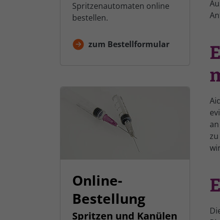
Au
Spritzenautomaten online
An
bestellen.
zum Bestellformular
E
m
Ai
ev
an
zu
wi
Online-
E
Bestellung
Di
Spritzen und Kanülen