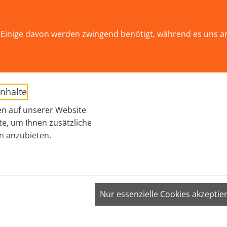
ät!
Einige davon werden zwingend benötigt, während es uns a
AKTUELLES
THEMEN
WIR ÜBER UNS
Submenu for "THEM
Inhalte
ORDERUNGEN AN DIE POLITIK
n auf unserer Website
te, um Ihnen zusätzliche
n anzubieten.
VISITOR_INFO1_LIVE;
Nur essenzielle Cookies akzeptie
VISITOR_PRIVACY_METADATA;
YSC