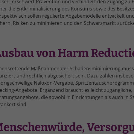
siken, erschwert Prävention und verhindert den Zugang zu H
her die Entkriminalisierung des Konsums sowie des Besitz
rspektivisch sollen regulierte Abgabemodelle entwickelt u
chern, Risiken zu minimieren und den Schwarzmarkt zurüc
usbau von Harm Reducti
bensrettende Maßnahmen der Schadensminimierung müssen
nanziert und rechtlich abgesichert sein. Dazu zählen insbeso
edrigschwellige Naloxon-Vergabe, Spritzentauschprogra
ecking-Angebote. Ergänzend braucht es leicht zugängliche,
ratungsangebote, die sowohl in Einrichtungen als auch in 
rankert sind.
enschenwürde, Versorgu