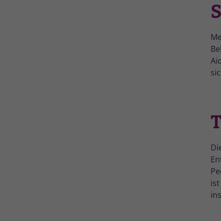
S
Me
Be
Ai
si
T
Di
En
Pe
is
in