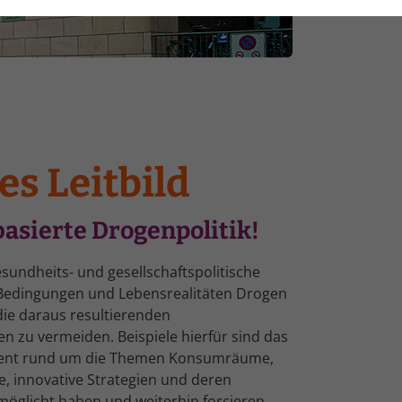
s Leitbild
asierte Drogenpolitik!
sundheits- und gesellschaftspolitische
 Bedingungen und Lebensrealitäten Drogen
ie daraus resultierenden
n zu vermeiden. Beispiele hierfür sind das
gement rund um die Themen Konsumräume,
e, innovative Strategien und deren
möglicht haben und weiterhin forcieren.