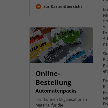
zur Kartenübersicht
Da
NR
dr
Ve
Dr
Ar
na
Si
Pr
Ko
er
Online-
Bestellung
Di
Re
Automatenpacks
Re
NR
Hier können Organisationen
Er
Material für die