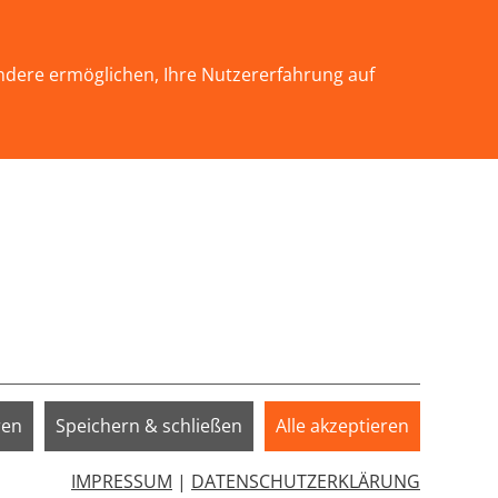
KONTAKT
ndere ermöglichen, Ihre Nutzererfahrung auf
INFOTHEK
SERVICE
SPENDEN
EN"
Submenu for "WIR ÜBER UNS"
Submenu for "SERVICE"
ren
Speichern & schließen
Alle akzeptieren
IMPRESSUM
|
DATENSCHUTZERKLÄRUNG