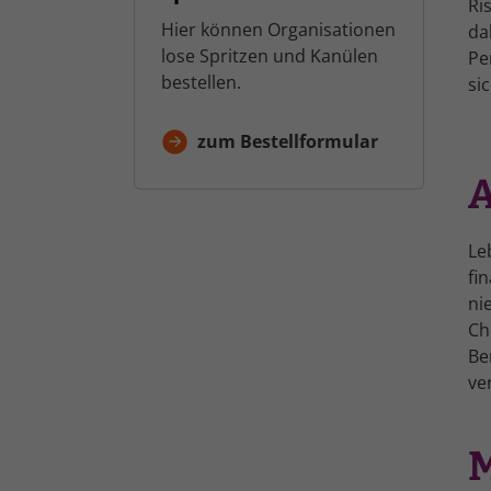
Ri
Hier können Organisationen
da
lose Spritzen und Kanülen
Pe
bestellen.
si
zum Bestellformular
A
Le
fi
ni
Ch
Be
ve
M