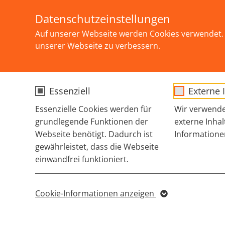
Skip to main content
Selbstbestimmung, Akzeptanz und Solidarit
Datenschutzeinstellungen
Auf unserer Webseite werden Cookies verwendet. 
unserer Webseite zu verbessern.
Essenziell
Externe 
You are here:
STARTSEITE
THEMEN
SAFER USE & DROGEN
F
Essenzielle Cookies werden für
Wir verwende
grundlegende Funktionen der
externe Inhal
Webseite benötigt. Dadurch ist
Informatione
gewährleistet, dass die Webseite
einwandfrei funktioniert.
Name
cookie_optin
Cookie-Informationen anzeigen
Name
Sgalinski Cookie
Anbieter
Opt-In/Consent für