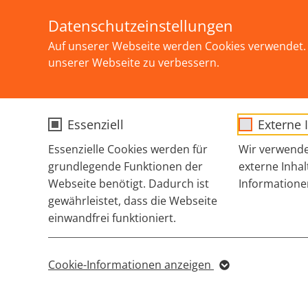
Skip to main content
Selbstbestimmung, Akzeptanz und Solidarit
Datenschutzeinstellungen
Auf unserer Webseite werden Cookies verwendet. 
unserer Webseite zu verbessern.
Essenziell
Externe 
You are here:
STARTSEITE
THEMEN
SCHWULE & MSM
BIEL
Essenzielle Cookies werden für
Wir verwende
grundlegende Funktionen der
externe Inhal
Webseite benötigt. Dadurch ist
Informatione
Das Herzenslust
gewährleistet, dass die Webseite
einwandfrei funktioniert.
Name
cookie_optin
Cookie-Informationen anzeigen
Name
Sgalinski Cookie
zurück zur Übersicht
Anbieter
Opt-In/Consent für