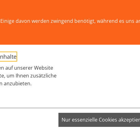
ät!
Einige davon werden zwingend benötigt, während es uns a
AKTUELLES
THEMEN
WIR ÜBER UNS
Submenu for "THEM
Inhalte
EFELD
n auf unserer Website
te, um Ihnen zusätzliche
n anzubieten.
-Team in Bielefeld
VISITOR_INFO1_LIVE;
Nur essenzielle Cookies akzeptie
VISITOR_PRIVACY_METADATA;
YSC