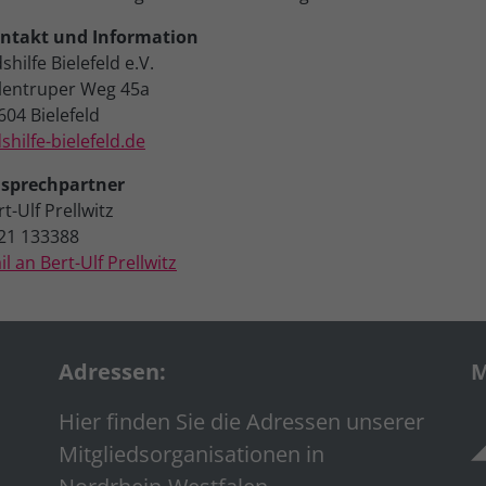
ntakt und Information
shilfe Bielefeld e.V.
lentruper Weg 45a
604 Bielefeld
dshilfe-bielefeld.de
sprechpartner
t-Ulf Prellwitz
21 133388
il an Bert-Ulf Prellwitz
Adressen:
M
Hier finden Sie die Adressen unserer
Mitgliedsorganisationen in