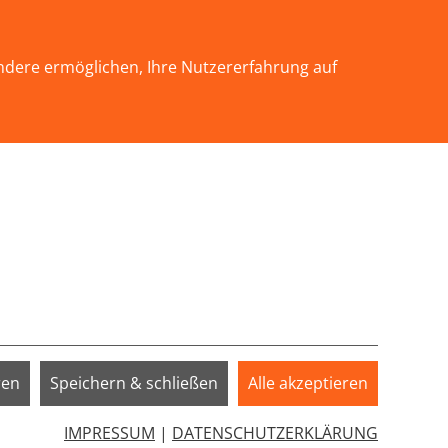
KONTAKT
ndere ermöglichen, Ihre Nutzererfahrung auf
INFOTHEK
SERVICE
SPENDEN
EN"
Submenu for "WIR ÜBER UNS"
Submenu for "SERVICE"
ren
Speichern & schließen
Alle akzeptieren
IMPRESSUM
|
DATENSCHUTZERKLÄRUNG