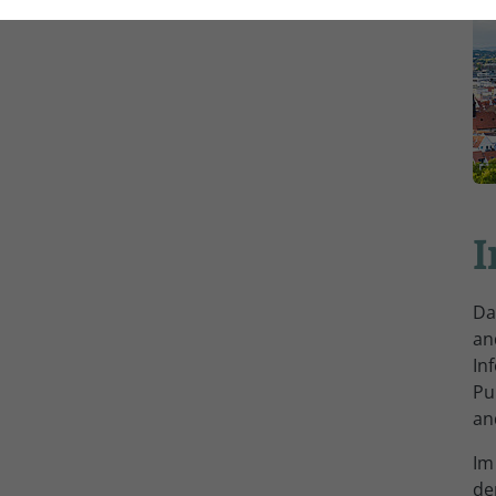
Typo3
Anbieter
Laufzeit
1 Jahr
Laufzeit
Dieses Cookie wird
verwendet, um
Ihre Cookie-
Zweck
Einstellungen für
diese Website zu
Zweck
I
speichern.
Da
an
In
Pu
an
Im
de