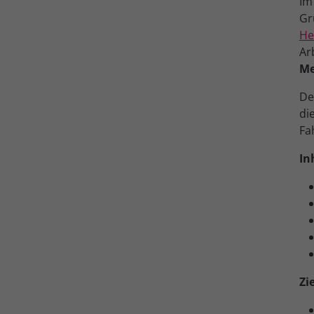
Im
Gr
He
Ar
Me
De
di
Fa
In
Zi