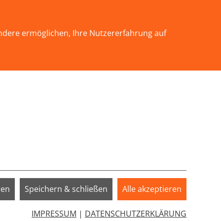
KONTAKT
ndere ermöglichen, Ihre Nutzererfahrung auf
INFOTHEK
SERVICE
SPENDEN
EN"
Submenu for "WIR ÜBER UNS"
Submenu for "SERVICE"
ren
Speichern & schließen
Alle akzeptieren
IMPRESSUM
|
DATENSCHUTZERKLÄRUNG