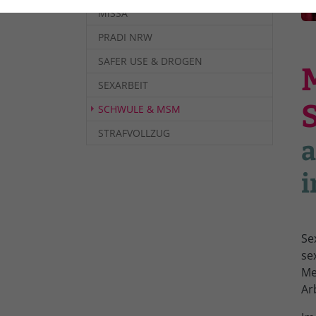
Typo3
Anbieter
MiSSA
PRADI NRW
Laufzeit
1 Jahr
Laufzeit
SAFER USE & DROGEN
Dieses Cookie wird
SEXARBEIT
verwendet, um
SCHWULE & MSM
Ihre Cookie-
Zweck
Einstellungen für
STRAFVOLLZUG
a
diese Website zu
Zweck
speichern.
i
Se
se
Me
Ar