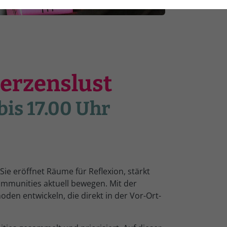
Herzenslust
bis 17.00 Uhr
 Sie eröffnet Räume für Reflexion, stärkt
ommunities aktuell bewegen. Mit der
n entwickeln, die direkt in der Vor-Ort-