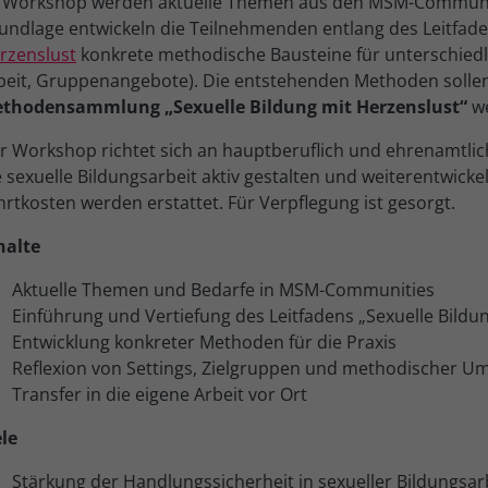
 Workshop werden aktuelle Themen aus den MSM-Communitie
undlage entwickeln die Teilnehmenden entlang des Leitfa
rzenslust
konkrete methodische Bausteine für unterschiedli
beit, Gruppenangebote). Die entstehenden Methoden sollen 
thodensammlung „Sexuelle Bildung mit Herzenslust“
we
r Workshop richtet sich an hauptberuflich und ehrenamtlic
e sexuelle Bildungsarbeit aktiv gestalten und weiterentwicke
hrtkosten werden erstattet. Für Verpflegung ist gesorgt.
halte
Aktuelle Themen und Bedarfe in MSM-Communities
Einführung und Vertiefung des Leitfadens „Sexuelle Bildu
Entwicklung konkreter Methoden für die Praxis
Reflexion von Settings, Zielgruppen und methodischer U
Transfer in die eigene Arbeit vor Ort
ele
Stärkung der Handlungssicherheit in sexueller Bildungsar