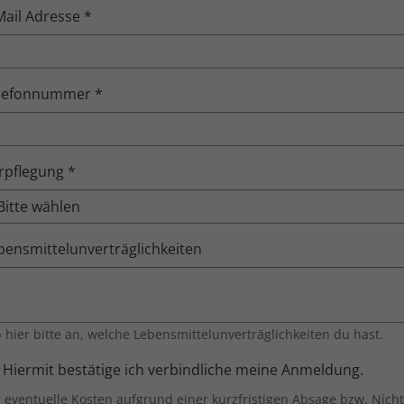
Mail Adresse
*
lefonnummer
*
rpflegung
*
bensmittelunverträglichkeiten
 hier bitte an, welche Lebensmittelunverträglichkeiten du hast.
erbindliche Anmeldung
Hiermit bestätige ich verbindliche meine Anmeldung.
 eventuelle Kosten aufgrund einer kurzfristigen Absage bzw. Nich