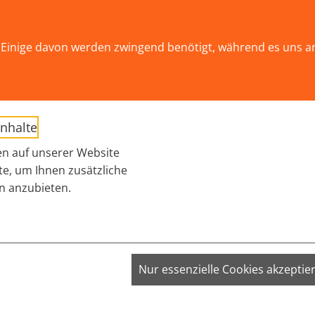
ät!
Einige davon werden zwingend benötigt, während es uns a
AKTUELLES
THEMEN
WIR ÜBER UNS
Submenu for "THEM
Inhalte
ELLE BILDUNG 2026
n auf unserer Website
te, um Ihnen zusätzliche
n anzubieten.
VISITOR_INFO1_LIVE;
Nur essenzielle Cookies akzeptie
VISITOR_PRIVACY_METADATA;
YSC