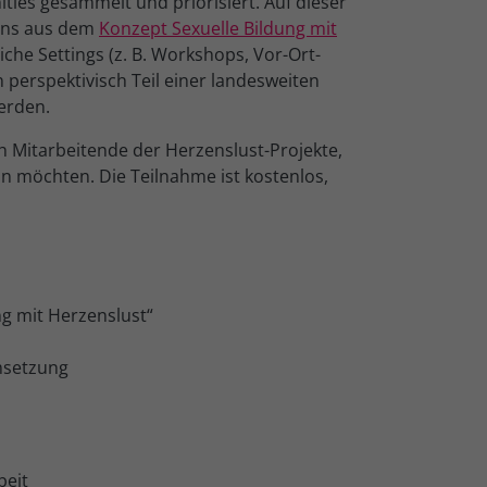
s gesammelt und priorisiert. Auf dieser
dens aus dem
Konzept Sexuelle Bildung mit
che Settings (z. B. Workshops, Vor-Ort-
perspektivisch Teil einer landesweiten
rden.
h Mitarbeitende der Herzenslust-Projekte,
ln möchten. Die Teilnahme ist kostenlos,
ng mit Herzenslust“
msetzung
beit